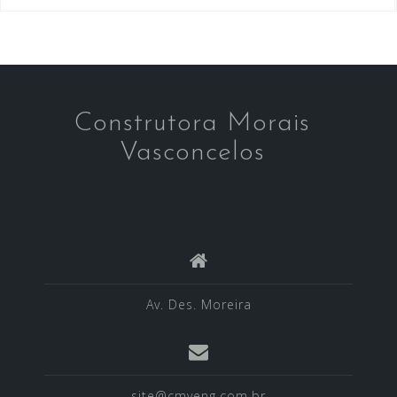
Construtora Morais
Vasconcelos
Av. Des. Moreira
site@cmveng.com.br