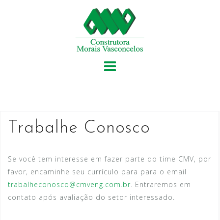
S
k
i
p
t
o
c
o
n
t
Trabalhe Conosco
e
n
Se você tem interesse em fazer parte do time CMV, por
t
favor, encaminhe seu currículo para para o email
trabalheconosco@cmveng.com.br
. Entraremos em
contato após avaliação do setor interessado.